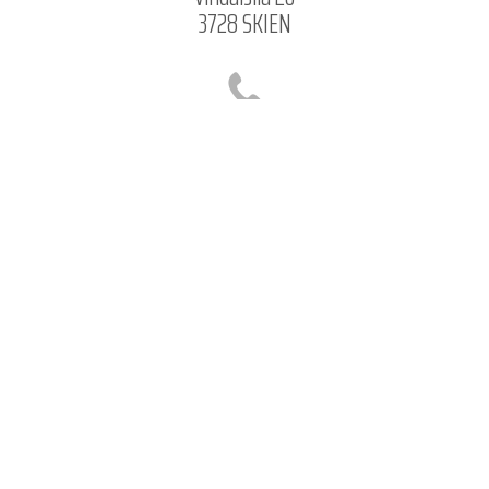
3728 SKIEN
Telefon
995 72 810
Epost
almarsverrisson@gmail.com